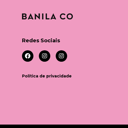
Pa
Sk
Redes Sociais
Ma
Pr
Kit
Política de privacidade
So
EXI IMP EXP E COMERC. D