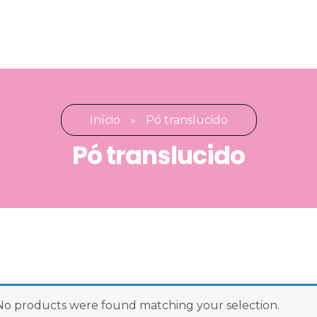
Início
»
Pó translucido
Pó translucido
translucido
No products were found matching your selection.